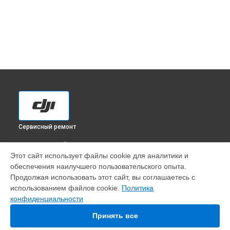
Сервисный ремонт
ВЫБЕРИ СВОЙ ГОРОД
Этот сайт использует файлы cookie для аналитики и
Настройка шифрования Wi-Fi квадрокоптера Matrice 210
обеспечения наилучшего пользовательского опыта.
RTK DJI в
Краснодаре
Продолжая использовать этот сайт, вы соглашаетесь с
Настройка шифрования Wi-Fi квадрокоптера Matrice 210
использованием файлов cookie.
Политика
RTK DJI в
Ростове-на-Дону
конфиденциальности
Настройка шифрования Wi-Fi квадрокоптера Matrice 210
RTK DJI в
Нижнем Новгороде
Принять все
Настройка шифрования Wi-Fi квадрокоптера Matrice 210