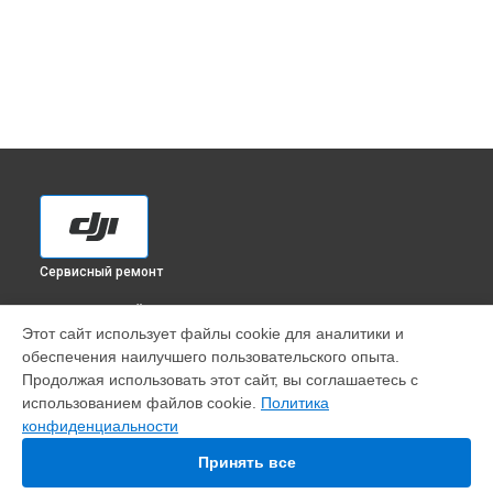
Сервисный ремонт
ВЫБЕРИ СВОЙ ГОРОД
Этот сайт использует файлы cookie для аналитики и
Настройка шифрования Wi-Fi квадрокоптера Matrice 300
обеспечения наилучшего пользовательского опыта.
RTK DJI в
Краснодаре
Продолжая использовать этот сайт, вы соглашаетесь с
Настройка шифрования Wi-Fi квадрокоптера Matrice 300
использованием файлов cookie.
Политика
RTK DJI в
Ростове-на-Дону
конфиденциальности
Настройка шифрования Wi-Fi квадрокоптера Matrice 300
RTK DJI в
Нижнем Новгороде
Принять все
Настройка шифрования Wi-Fi квадрокоптера Matrice 300