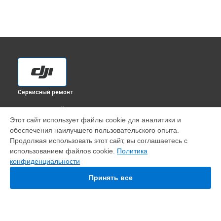
Сервисный ремонт
ВЫБЕРИ СВОЙ ГОРОД
Этот сайт использует файлы cookie для аналитики и
Замена оси квадрокоптера Matrice 300 RTK DJI в
обеспечения наилучшего пользовательского опыта.
Краснодаре
Продолжая использовать этот сайт, вы соглашаетесь с
Замена оси квадрокоптера Matrice 300 RTK DJI в
Ростове-
использованием файлов cookie.
Политика
на-Дону
конфиденциальности
Замена оси квадрокоптера Matrice 300 RTK DJI в
Нижнем
Новгороде
Принять все
Замена оси квадрокоптера Matrice 300 RTK DJI в
Новосибирске
Замена оси квадрокоптера Matrice 300 RTK DJI в
Челябинске