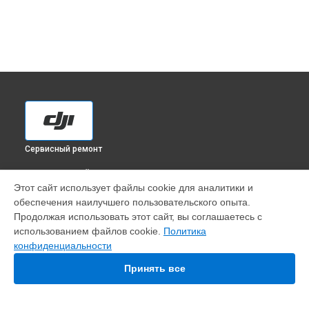
Сервисный ремонт
ВЫБЕРИ СВОЙ ГОРОД
Этот сайт использует файлы cookie для аналитики и
Замена материнской платы квадрокоптера Matrice 300 DJI
обеспечения наилучшего пользовательского опыта.
в
Краснодаре
Продолжая использовать этот сайт, вы соглашаетесь с
Замена материнской платы квадрокоптера Matrice 300 DJI
использованием файлов cookie.
Политика
в
Ростове-на-Дону
конфиденциальности
Замена материнской платы квадрокоптера Matrice 300 DJI
в
Нижнем Новгороде
Принять все
Замена материнской платы квадрокоптера Matrice 300 DJI
в
Новосибирске
Замена материнской платы квадрокоптера Matrice 300 DJI