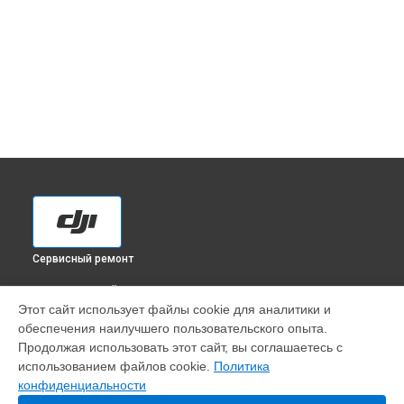
Сервисный ремонт
ВЫБЕРИ СВОЙ ГОРОД
Этот сайт использует файлы cookie для аналитики и
Диагностика квадрокоптера Mavic 3 DJI в
Краснодаре
обеспечения наилучшего пользовательского опыта.
Диагностика квадрокоптера Mavic 3 DJI в
Ростове-на-Дону
Продолжая использовать этот сайт, вы соглашаетесь с
Диагностика квадрокоптера Mavic 3 DJI в
Нижнем
использованием файлов cookie.
Политика
Новгороде
конфиденциальности
Диагностика квадрокоптера Mavic 3 DJI в
Новосибирске