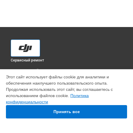
Сервисный ремонт
ВЫБЕРИ СВОЙ ГОРОД
Этот сайт использует файлы cookie для аналитики и
Ремонт корпуса квадрокоптера Mini 3 Pro DJI в
обеспечения наилучшего пользовательского опыта.
Краснодаре
Продолжая использовать этот сайт, вы соглашаетесь с
Ремонт корпуса квадрокоптера Mini 3 Pro DJI в
Ростове-на-
использованием файлов cookie.
Политика
Дону
конфиденциальности
Ремонт корпуса квадрокоптера Mini 3 Pro DJI в
Нижнем
Новгороде
Принять все
Ремонт корпуса квадрокоптера Mini 3 Pro DJI в
Новосибирске
Ремонт корпуса квадрокоптера Mini 3 Pro DJI в
Челябинске