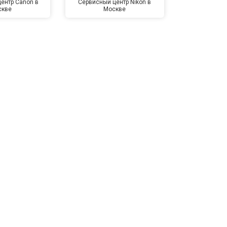
ентр Canon в
Сервисный центр Nikon в
Сервисный це
скве
Москве
Мо