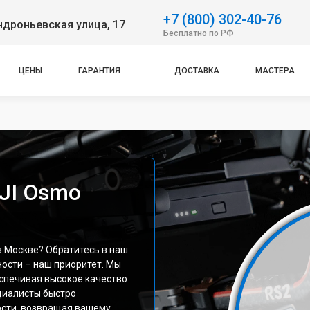
+7 (800) 302-40-76
дроньевская улица, 17
Бесплатно по РФ
ЦЕНЫ
ГАРАНТИЯ
ДОСТАВКА
МАСТЕРА
JI Osmo
в Москве? Обратитесь в наш
ости – наш приоритет. Мы
еспечивая высокое качество
циалисты быстро
ости, возвращая вашему