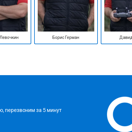
Левочкин
Борис Герман
Давид
?
, перезвоним за 5 минут