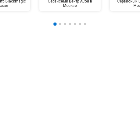
тр Blackmagic
Сервисный центр Autel в
Сервисный ц
скве
Москве
Мо