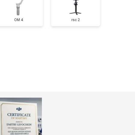
OM 4
rsc 2