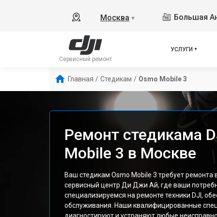
Большая Ан
Москва
▼
УСЛУГИ
Сервисный ремонт
Главная
/
Стедикам
/
Osmo Mobile 3
Ремонт стедикама D
Mobile 3 в Москве
Ваш стедикам Osmo Mobile 3 требует ремонта 
сервисный центр Ди Джи Ай, где ваши потребн
специализируемся на ремонте техники DJI, об
обслуживания. Наши квалифицированные спе
диагностируют и устраняют любые неисправн