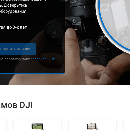
ь. Доверьтесь
оборудования.
ия до 3-х лет
править заявку
 на обработку моих
персональных
амов DJI